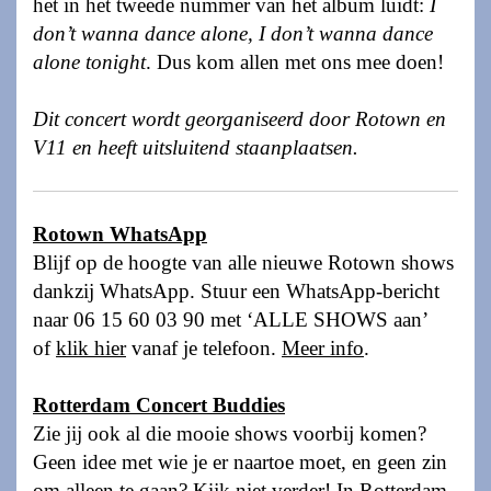
het in het tweede nummer van het album luidt:
I
don’t wanna dance alone, I don’t wanna dance
alone tonight
. Dus kom allen met ons mee doen!
Dit concert wordt georganiseerd door Rotown en
V11 en heeft uitsluitend staanplaatsen.
Rotown WhatsApp
Blijf op de hoogte van alle nieuwe Rotown shows
dankzij WhatsApp. Stuur een WhatsApp-bericht
naar 06 15 60 03 90 met ‘ALLE SHOWS aan’
of
klik hier
vanaf je telefoon.
Meer info
.
Rotterdam Concert Buddies
Zie jij ook al die mooie shows voorbij komen?
Geen idee met wie je er naartoe moet, en geen zin
om alleen te gaan? Kijk niet verder! In
Rotterdam