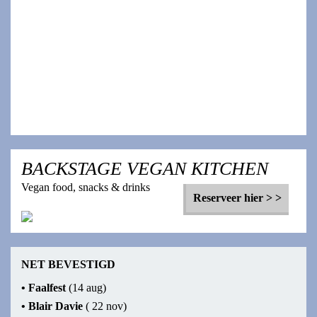
MARY IN THE
JUNKYARD
Voor fans van: English Teacher, Wolf Alice, Big Thief
Uitverkocht
BACKSTAGE VEGAN KITCHEN
Vegan food, snacks & drinks
Reserveer hier > >
NET BEVESTIGD
•
Faalfest
(14 aug)
•
Blair Davie
( 22 nov)