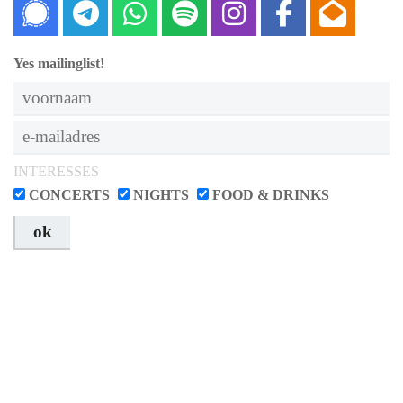
Signal
Telegram
Whatsapp
Spotify
Instagram
Faceboo
Nieu
Yes mailinglist!
INTERESSES
CONCERTS
NIGHTS
FOOD & DRINKS