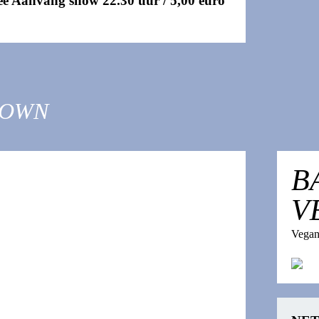
ree Aanvang show 22.30 uur / 5,00 euro
TOWN
EEN
B
V
T-SHIRT
Vegan
TER
op hebben we flink onder handen