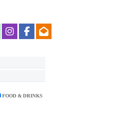
m
sapp
otify
Instagram
Facebook
Nieuwsbrief
FOOD & DRINKS