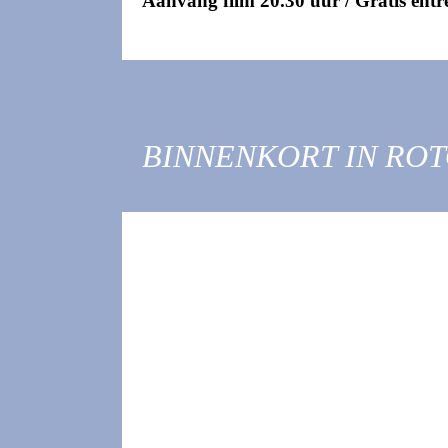
Aanvang film 20.30 uur / Gratis ent
BINNENKORT IN RO
BESTEL 
ROTOWN 
OF SWEA
Nieuwe merchandise! De Rotown websh