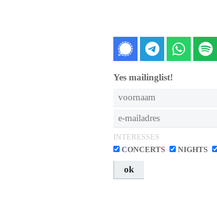
Signal
Telegra
What
Sp
Yes mailinglist!
INTERESSES
CONCERTS
NIGHTS