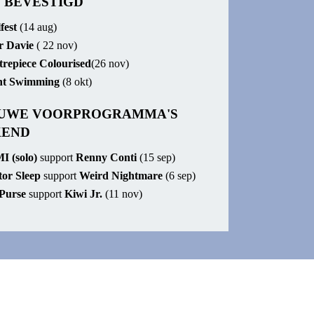
 BEVESTIGD
fest
(14 aug)
ir Davie
( 22 nov)
repiece Colourised
(26 nov)
ht Swimming
(8 okt)
EUWE VOORPROGRAMMA'S
KEND
I (solo)
support
Renny Conti
(15 sep)
tor Sleep
support
Weird Nightmare
(6 sep)
Purse
support
Kiwi Jr.
(11 nov)