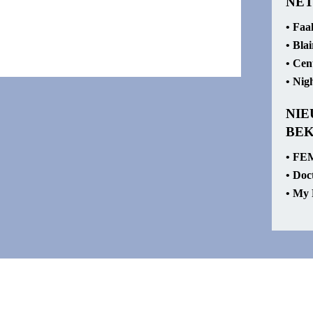
NET
d. Op zoek naar een nieuwe trui, of wil
Bekijk >
•
Faal
•
Bla
•
Cent
•
Nig
NI
BE
•
FEM
•
Doc
•
My 