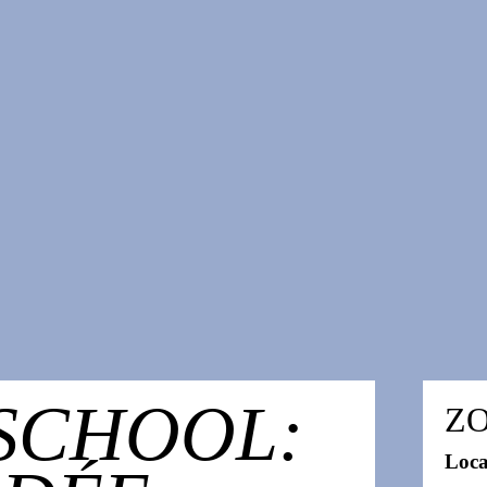
SCHOOL:
ZO
Loca