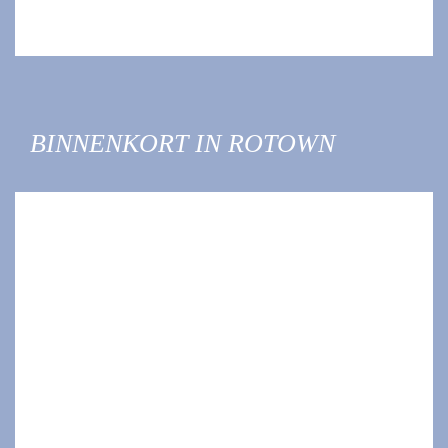
BINNENKORT IN ROTOWN
BESTEL EEN
ROTOWN T-SHIRT
OF SWEATER
Nieuwe merchandise! De Rotown webshop hebben we flink
onder handen genomen en nieuwe ontwerpen toegevoegd.
Op zoek naar een nieuwe trui, of wil je je zomercollectie
Bekijk >
uitbreiden?