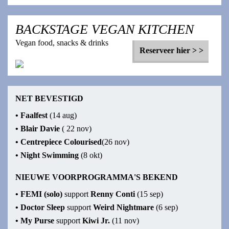
BACKSTAGE VEGAN KITCHEN
Vegan food, snacks & drinks
Reserveer hier > >
NET BEVESTIGD
•
Faalfest
(14 aug)
•
Blair Davie
( 22 nov)
•
Centrepiece Colourised
(26 nov)
•
Night Swimming
(8 okt)
NIEUWE VOORPROGRAMMA'S BEKEND
•
FEMI (solo)
support
Renny Conti
(15 sep)
•
Doctor Sleep
support
Weird Nightmare
(6 sep)
•
My Purse
support
Kiwi Jr.
(11 nov)