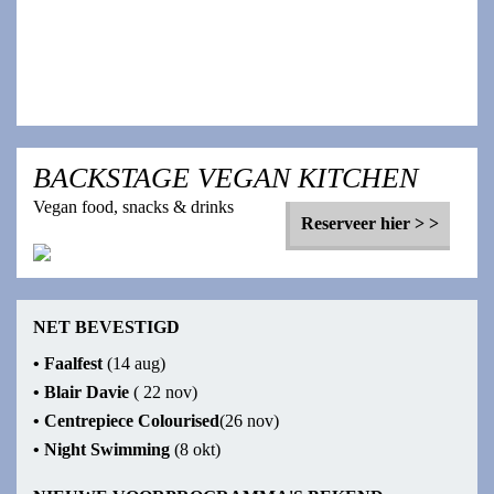
Voor fans van: English Teacher, Wolf Alice, Big Thief
Uitverkocht
BACKSTAGE VEGAN KITCHEN
Vegan food, snacks & drinks
Reserveer hier > >
NET BEVESTIGD
•
Faalfest
(14 aug)
•
Blair Davie
( 22 nov)
•
Centrepiece Colourised
(26 nov)
•
Night Swimming
(8 okt)