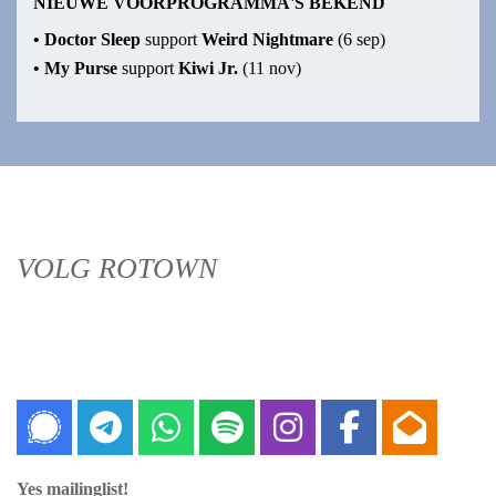
NIEUWE VOORPROGRAMMA'S BEKEND
•
Doctor Sleep
support
Weird Nightmare
(6 sep)
•
My Purse
support
Kiwi Jr.
(11 nov)
VOLG ROTOWN
Signal
Telegram
Whatsapp
Spotify
Instagram
Faceboo
Nieu
Yes mailinglist!