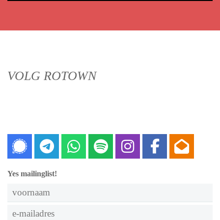
VOLG ROTOWN
Signal
Telegram
Whatsapp
Spotify
Instagram
Faceboo
Nieu
Yes mailinglist!