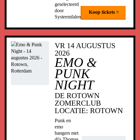
geselecteerd
door
Koop tickets >
Systeemfalen
VR 14 AUGUSTUS
2026
EMO &
PUNK
NIGHT
DE ROTOWN
ZOMERCLUB
LOCATIE:
ROTOWN
Punk en
emo
bangers met
dj's Thomas