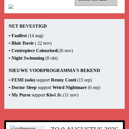
NET BEVESTIGD
•
Faalfest
(14 aug)
•
Blair Davie
( 22 nov)
•
Centrepiece Colourised
(26 nov)
•
Night Swimming
(8 okt)
NIEUWE VOORPROGRAMMA'S BEKEND
•
FEMI (solo)
support
Renny Conti
(15 sep)
•
Doctor Sleep
support
Weird Nightmare
(6 sep)
•
My Purse
support
Kiwi Jr.
(11 nov)