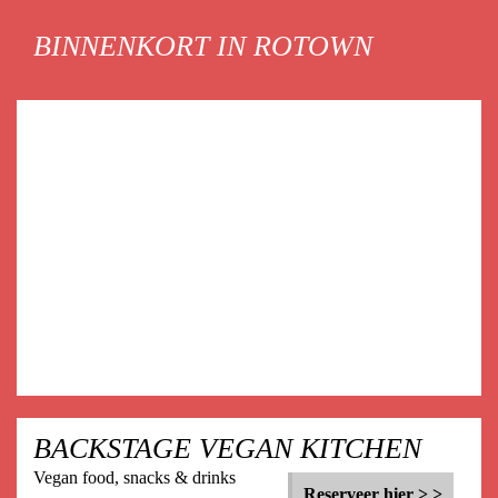
BINNENKORT IN ROTOWN
BESTEL EEN
ROTOWN T-SHIRT
OF SWEATER
Nieuwe merchandise! De Rotown webshop hebben we flink
onder handen genomen en nieuwe ontwerpen toegevoegd.
Op zoek naar een nieuwe trui, of wil je je zomercollectie
Bekijk >
uitbreiden?
BACKSTAGE VEGAN KITCHEN
Vegan food, snacks & drinks
Reserveer hier > >